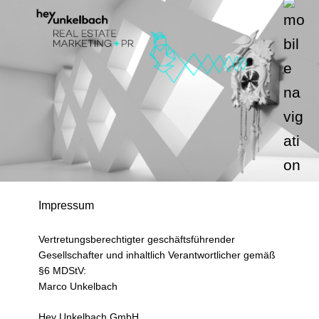
Zum
Inhalt
springen
Impressum
Vertretungsberechtigter geschäftsführender
Gesellschafter und inhaltlich Verantwortlicher gemäß
§6 MDStV:
Marco Unkelbach
Hey Unkelbach GmbH