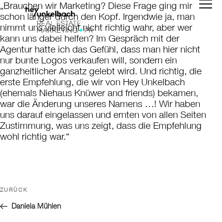
„Brauchen wir Marketing? Diese Frage ging mir
Zum
schon länger durch den Kopf. Irgendwie ja, man
Inhalt
nimmt uns vielleicht nicht richtig wahr, aber wer
springen
kann uns dabei helfen? Im Gespräch mit der
Agentur hatte ich das Gefühl, dass man hier nicht
nur bunte Logos verkaufen will, sondern ein
ganzheitlicher Ansatz gelebt wird. Und richtig, die
erste Empfehlung, die wir von Hey Unkelbach
(ehemals Niehaus Knüwer and friends) bekamen,
war die Änderung unseres Namens …! Wir haben
uns darauf eingelassen und ernten von allen Seiten
Zustimmung, was uns zeigt, dass die Empfehlung
wohl richtig war.“
Beitragsnavigation
Vorheriger
ZURÜCK
Beitrag
Daniela Mühlen